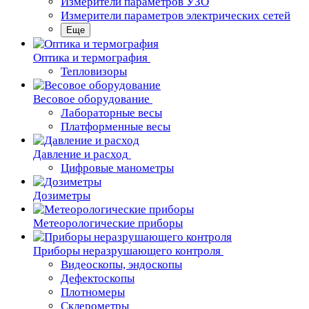
Измерители параметров УЗО
Измерители параметров электрических сетей
Еще
Oптика и термография
Тепловизоры
Весовое оборудование
Лабораторные весы
Платформенные весы
Давление и расход
Цифровые манометры
Дозиметры
Метеорологические приборы
Приборы неразрушающего контроля
Видеоскопы, эндоскопы
Дефектоскопы
Плотномеры
Склерометры