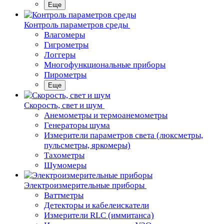
Еще
Контроль параметров среды
Влагомеры
Гигрометры
Логгеры
Многофункциональные приборы
Пирометры
Еще
Скорость, свет и шум
Анемометры и термоанемометры
Генераторы шума
Измерители параметров света (люксметры,
пульсметры, яркомеры)
Тахометры
Шумомеры
Электроизмерительные приборы
Ваттметры
Детекторы и кабелеискатели
Измерители RLC (иммитанса)