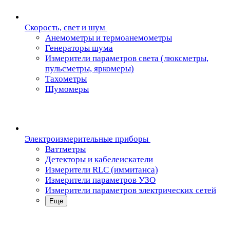
Скорость, свет и шум
Анемометры и термоанемометры
Генераторы шума
Измерители параметров света (люксметры,
пульсметры, яркомеры)
Тахометры
Шумомеры
Электроизмерительные приборы
Ваттметры
Детекторы и кабелеискатели
Измерители RLC (иммитанса)
Измерители параметров УЗО
Измерители параметров электрических сетей
Еще