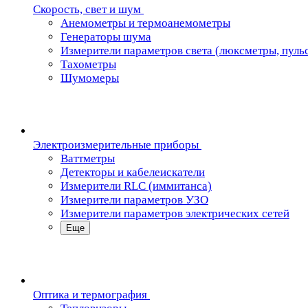
Скорость, свет и шум
Анемометры и термоанемометры
Генераторы шума
Измерители параметров света (люксметры, пуль
Тахометры
Шумомеры
Электроизмерительные приборы
Ваттметры
Детекторы и кабелеискатели
Измерители RLC (иммитанса)
Измерители параметров УЗО
Измерители параметров электрических сетей
Еще
Oптика и термография