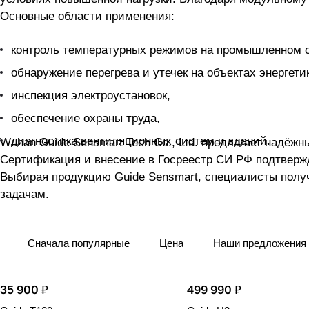
Основные области применения:
контроль температурных режимов на п
обнаружение перегрева и утечек 
инспекция электроустановок,
обеспечение охраны труда,
диагностика вентиляционных систем и зданий.
Wuhan Guide Sensmart Tech Co., Ltd. предлагает надёжные решения мирового уровня в сфере теплов
Сертификация и внесение в Госреестр СИ РФ подтверждают официальную пригодность оборудования для профессионального использования на территории России.
Выбирая продукцию Guide Sensmart, специалисты получают инструмент с высоким ресурсом, точными показаниями и технологической адаптацией к современным
задачам.
Сначала популярные
Цена
Наши предложения
35 900 ₽
499 990 ₽