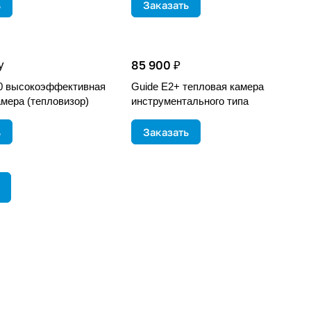
ь
Заказать
85 900 ₽
у
0 высокоэффективная
Guide E2+ тепловая камера
амера (тепловизор)
инструментального типа
ь
Заказать