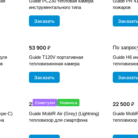
ная
Guide PC230 тепловая камера
Guide PR 4
инструментального типа
пожаров
Заказать
Заказат
53 900 ₽
По запрос
 для
Guide T120V портативная
Guide H6 и
ов
тепловизионная камера
тепловизио
Заказать
Заказат
Советуем
Новинка
22 500 ₽
22 500 ₽
ype-C)
Guide MobIR Air (Grey) (Lightning)
Guide MobIR 
на
тепловизор для смартфона
тепловизор