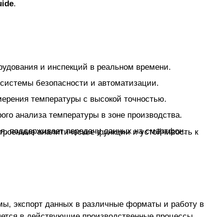
 Guide
.
— портативный тепловизор с высоким разрешением, подходит для обслуживания оборудования и инспекций в реальном времени.
— промышленная камера для постоянного мониторинга, с возможностью интеграции в системы безопасности и автоматизации.
— лёгкое и надёжное решение для инспекционного контроля, оснащено функциями измерения температуры с высокой точностью.
— компактные модели с эргономичным дизайном, предназначенные для быстрого анализа температуры в зоне производства.
— устройство для диагностики утечек в системах вентиляции и кондиционирования, поддерживает передачу данных на смартфон.
ому подходу и открытому протоколу, продукция легко внедряется в действующие производственные процессы.