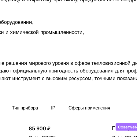
ромышленном оборудовании,
на объектах энергетики и химической промышленности,
изионной диагностики и промышленного газоанализа.
Тип прибора
IP
Сферы применения
Советуе
85 900 ₽
По запрос