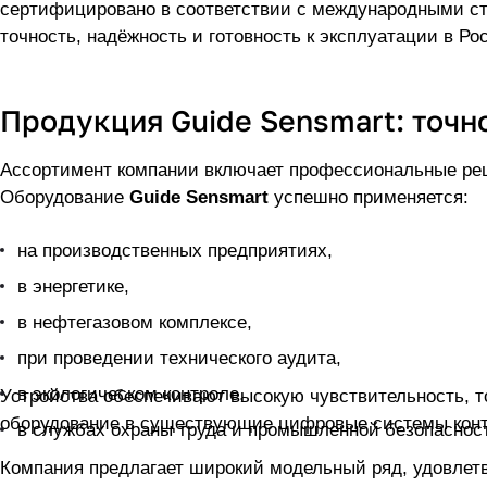
точность, надёжность и готовность к эксплуатации в Ро
Ассортимент компании включает профессиональные решения для тепловизионной диагностики, контроля утечек и мониторинга параметров в производственной среде.
Оборудование
Guide Sensmart
успешно применяется:
на производственных предприятиях,
в энергетике,
в нефтегазовом комплексе,
при проведении технического аудита,
в экологическом контроле,
Устройства обеспечивают высокую чувствительность, точные измерения и поддержку современных протоколов передачи данных, позволяя интегрировать
оборудование в существующие цифровые систем
в службах охраны труда и промышленной безопасн