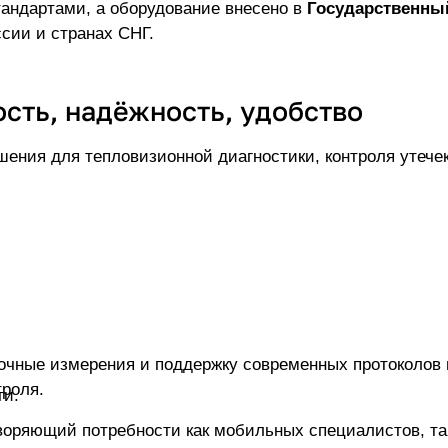
сертифицировано в соответствии с международными стандартами, а оборудование внесено в
Государственный
ссии и странах СНГ.
Продукция Guide Sensmart: точность, надёжность, удобство
ы контроля.
ости.
Компания предлагает широкий модельный р