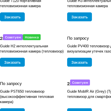
Guide T120 портативная
Guide H3 интеллектуаль
тепловизионная камера
тепловизионная камера
Заказать
Заказать
Советуем
Новинка
289 880 ₽
По запросу
Guide H2 интеллектуальная
Guide PV400 тепловизор
тепловизионная камера (тепловизор)
визуализации утечек газ
Заказать
Заказать
Советуем
22 500 ₽
По запросу
Guide PST650 тепловизор
Guide MobIR Air (Grey) (T
(высокоэффективная тепловая
тепловизор для смартфо
камера)