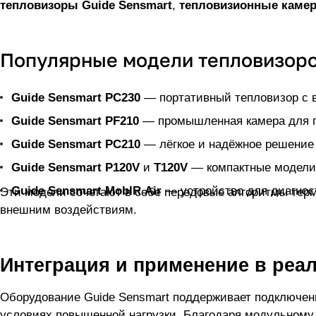
тепловизоры Guide Sensmart
,
тепловизионные камер
Популярные модели тепловизоро
Guide Sensmart PC230
Guide Sensmart PF210
Guide Sensmart PC210
Guide Sensmart P120V
и
T120V
Guide Sensmart MobIR Air
Эти модели сочетают в себе передовые алгоритмы термообработки, понятный пользовательский интерфейс, встроенные аналитические функции и устойчивость к
внешним воздействиям.
Интеграция и применение в реа
Оборудование Guide Sensmart поддерживает подключение к внешним платформам, интеграцию в SCADA-системы, экспорт данных в различные форматы и работу в