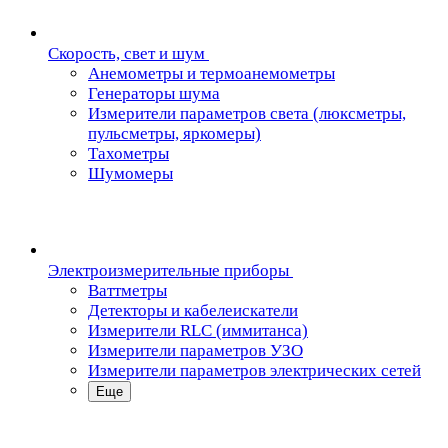
Скорость, свет и шум
Анемометры и термоанемометры
Генераторы шума
Измерители параметров света (люксметры,
пульсметры, яркомеры)
Тахометры
Шумомеры
Электроизмерительные приборы
Ваттметры
Детекторы и кабелеискатели
Измерители RLC (иммитанса)
Измерители параметров УЗО
Измерители параметров электрических сетей
Еще