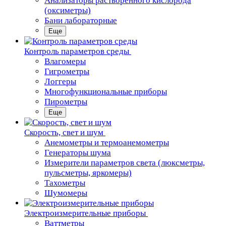
Анализаторы растворенного кислорода
(оксиметры)
Бани лабораторные
Еще
Контроль параметров среды
Влагомеры
Гигрометры
Логгеры
Многофункциональные приборы
Пирометры
Еще
Скорость, свет и шум
Анемометры и термоанемометры
Генераторы шума
Измерители параметров света (люксметры,
пульсметры, яркомеры)
Тахометры
Шумомеры
Электроизмерительные приборы
Ваттметры