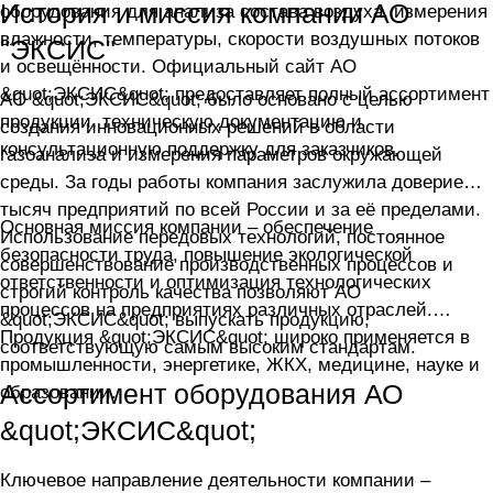
История и миссия компании АО
оборудования для анализа состава воздуха, измерения
влажности, температуры, скорости воздушных потоков
"ЭКСИС"
и освещённости. Официальный сайт АО
&quot;ЭКСИС&quot; предоставляет полный ассортимент
АО &quot;ЭКСИС&quot; было основано с целью
продукции, техническую документацию и
создания инновационных решений в области
консультационную поддержку для заказчиков.
газоанализа и измерения параметров окружающей
среды. За годы работы компания заслужила доверие
тысяч предприятий по всей России и за её пределами.
Основная миссия компании – обеспечение
Использование передовых технологий, постоянное
безопасности труда, повышение экологической
совершенствование производственных процессов и
ответственности и оптимизация технологических
строгий контроль качества позволяют АО
процессов на предприятиях различных отраслей.
&quot;ЭКСИС&quot; выпускать продукцию,
Продукция &quot;ЭКСИС&quot; широко применяется в
соответствующую самым высоким стандартам.
промышленности, энергетике, ЖКХ, медицине, науке и
Ассортимент оборудования АО
образовании.
&quot;ЭКСИС&quot;
Ключевое направление деятельности компании –