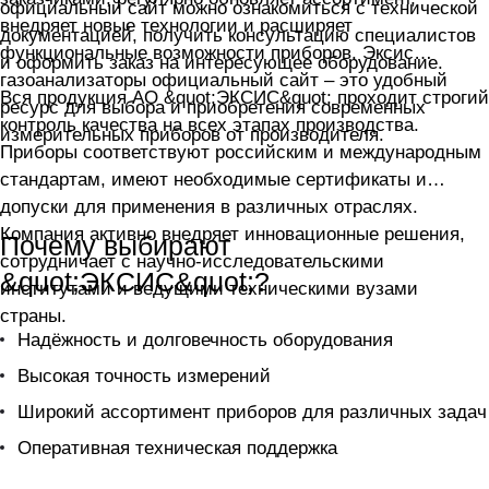
официальный сайт можно ознакомиться с технической
внедряет новые технологии и расширяет
документацией, получить консультацию специалистов
функциональные возможности приборов. Эксис
и оформить заказ на интересующее оборудование.
газоанализаторы официальный сайт – это удобный
Вся продукция АО &quot;ЭКСИС&quot; проходит строгий
ресурс для выбора и приобретения современных
контроль качества на всех этапах производства.
измерительных приборов от производителя.
Приборы соответствуют российским и международным
стандартам, имеют необходимые сертификаты и
допуски для применения в различных отраслях.
Компания активно внедряет инновационные решения,
Почему выбирают
сотрудничает с научно-исследовательскими
&quot;ЭКСИС&quot;?
институтами и ведущими техническими вузами
страны.
Надёжность и долговечность оборудования
Высокая точность измерений
Широкий ассортимент приборов для различных задач
Оперативная техническая поддержка
Гибкая система поставок и индивидуальный подход к