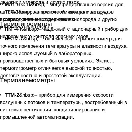
двуокиси углерода и других газов.
МАГ-6 С-П
&nbsp;– модифицированная версия для
автоматизированных систем контроля воздуха в
ТГС-3
&nbsp;– переносной газоанализатор для
экспресс-анализа содержания кислорода и других
производственных помещениях.
Термогигрометры
компонентов воздуха.
ПКГ-4 К
&nbsp;– надёжный стационарный прибор для
непрерывного контроля опасных газов.
ИВТМ-7
&nbsp;– современный термогигрометр для
точного измерения температуры и влажности воздуха,
широко используемый в лабораторных,
производственных и бытовых условиях. Эксис
термогигрометр отличается высокой точностью,
долговечностью и простотой эксплуатации.
Термоанемометры
ТТМ-2
&nbsp;– прибор для измерения скорости
воздушных потоков и температуры, востребованный в
системах вентиляции, кондиционирования и
промышленной автоматизации.