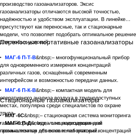
производство газоанализаторов. Эксис
газоанализаторы отличаются высокой точностью,
надёжностью и удобством эксплуатации. В линейке
присутствуют как переносные, так и стационарные
модели, что позволяет подобрать оптимальное решение
Переносные портативные газоанализаторы
для любых условий.
МАГ-6 П-Т-В
&nbsp;– многофункциональный прибор
для одновременного измерения концентраций
различных газов, оснащённый современным
интерфейсом и возможностью передачи данных.
МАГ-6 П-К-В
&nbsp;– компактная модель для
оперативного анализа воздуха в труднодоступных
Стационарные газоанализаторы
местах, популярна среди специалистов по охране
труда.
МАГ-6С
&nbsp;– стационарная система мониторинга
газовой среды, идеально подходящая для
МАГ-6 П-Д
&nbsp;– специализированный
газоанализатор для выявления опасных концентраций
промышленных объектов и лабораторий.