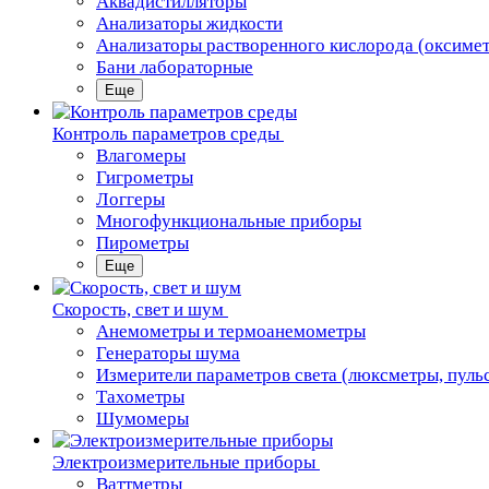
Аквадистилляторы
Анализаторы жидкости
Анализаторы растворенного кислорода (оксиме
Бани лабораторные
Еще
Контроль параметров среды
Влагомеры
Гигрометры
Логгеры
Многофункциональные приборы
Пирометры
Еще
Скорость, свет и шум
Анемометры и термоанемометры
Генераторы шума
Измерители параметров света (люксметры, пуль
Тахометры
Шумомеры
Электроизмерительные приборы
Ваттметры