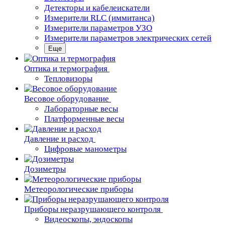
Детекторы и кабелеискатели
Измерители RLC (иммитанса)
Измерители параметров УЗО
Измерители параметров электрических сетей
Еще
Oптика и термография
Тепловизоры
Весовое оборудование
Лабораторные весы
Платформенные весы
Давление и расход
Цифровые манометры
Дозиметры
Метеорологические приборы
Приборы неразрушающего контроля
Видеоскопы, эндоскопы