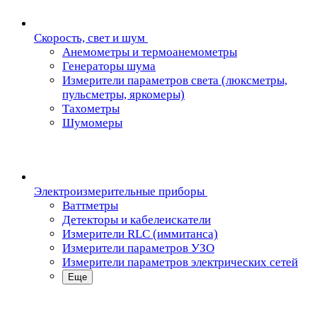
Скорость, свет и шум
Анемометры и термоанемометры
Генераторы шума
Измерители параметров света (люксметры,
пульсметры, яркомеры)
Тахометры
Шумомеры
Электроизмерительные приборы
Ваттметры
Детекторы и кабелеискатели
Измерители RLC (иммитанса)
Измерители параметров УЗО
Измерители параметров электрических сетей
Еще