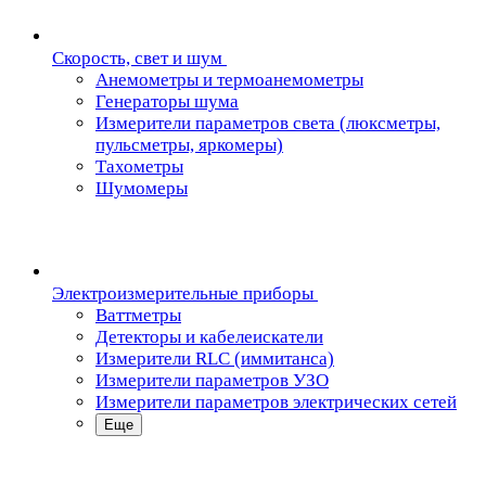
Скорость, свет и шум
Анемометры и термоанемометры
Генераторы шума
Измерители параметров света (люксметры,
пульсметры, яркомеры)
Тахометры
Шумомеры
Электроизмерительные приборы
Ваттметры
Детекторы и кабелеискатели
Измерители RLC (иммитанса)
Измерители параметров УЗО
Измерители параметров электрических сетей
Еще