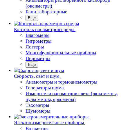
Анализаторы растворенного кислорода
(оксиметры)
Бани лабораторные
Еще
Контроль параметров среды
Влагомеры
Гигрометры
Логгеры
Многофункциональные приборы
Пирометры
Еще
Скорость, свет и шум
Анемометры и термоанемометры
Генераторы шума
Измерители параметров света (люксметры,
пульсметры, яркомеры)
Тахометры
Шумомеры
Электроизмерительные приборы
Ваттметры