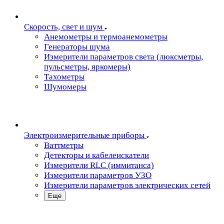
Скорость, свет и шум
Анемометры и термоанемометры
Генераторы шума
Измерители параметров света (люксметры,
пульсметры, яркомеры)
Тахометры
Шумомеры
Электроизмерительные приборы
Ваттметры
Детекторы и кабелеискатели
Измерители RLC (иммитанса)
Измерители параметров УЗО
Измерители параметров электрических сетей
Еще