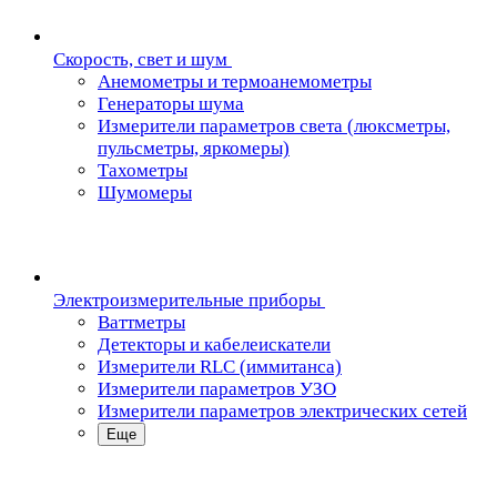
Скорость, свет и шум
Анемометры и термоанемометры
Генераторы шума
Измерители параметров света (люксметры,
пульсметры, яркомеры)
Тахометры
Шумомеры
Электроизмерительные приборы
Ваттметры
Детекторы и кабелеискатели
Измерители RLC (иммитанса)
Измерители параметров УЗО
Измерители параметров электрических сетей
Еще