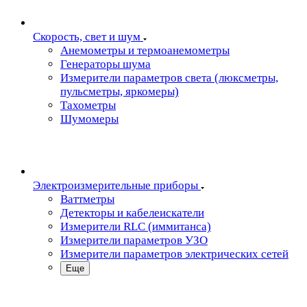
Скорость, свет и шум
Анемометры и термоанемометры
Генераторы шума
Измерители параметров света (люксметры,
пульсметры, яркомеры)
Тахометры
Шумомеры
Электроизмерительные приборы
Ваттметры
Детекторы и кабелеискатели
Измерители RLC (иммитанса)
Измерители параметров УЗО
Измерители параметров электрических сетей
Еще