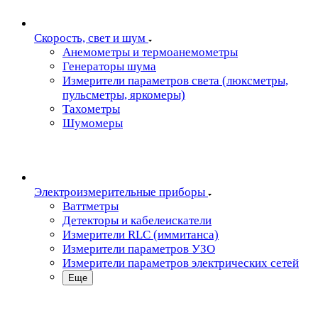
Скорость, свет и шум
Анемометры и термоанемометры
Генераторы шума
Измерители параметров света (люксметры,
пульсметры, яркомеры)
Тахометры
Шумомеры
Электроизмерительные приборы
Ваттметры
Детекторы и кабелеискатели
Измерители RLC (иммитанса)
Измерители параметров УЗО
Измерители параметров электрических сетей
Еще