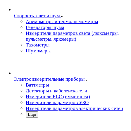
Скорость, свет и шум
Анемометры и термоанемометры
Генераторы шума
Измерители параметров света (люксметры,
пульсметры, яркомеры)
Тахометры
Шумомеры
Электроизмерительные приборы
Ваттметры
Детекторы и кабелеискатели
Измерители RLC (иммитанса)
Измерители параметров УЗО
Измерители параметров электрических сетей
Еще