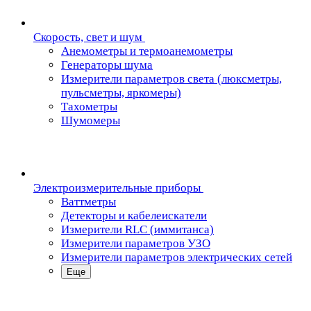
Скорость, свет и шум
Анемометры и термоанемометры
Генераторы шума
Измерители параметров света (люксметры,
пульсметры, яркомеры)
Тахометры
Шумомеры
Электроизмерительные приборы
Ваттметры
Детекторы и кабелеискатели
Измерители RLC (иммитанса)
Измерители параметров УЗО
Измерители параметров электрических сетей
Еще