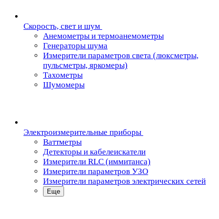
Скорость, свет и шум
Анемометры и термоанемометры
Генераторы шума
Измерители параметров света (люксметры,
пульсметры, яркомеры)
Тахометры
Шумомеры
Электроизмерительные приборы
Ваттметры
Детекторы и кабелеискатели
Измерители RLC (иммитанса)
Измерители параметров УЗО
Измерители параметров электрических сетей
Еще