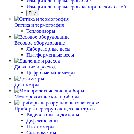
Измерители параметров УЗО
Измерители параметров электрических сетей
Еще
Oптика и термография
Тепловизоры
Весовое оборудование
Лабораторные весы
Платформенные весы
Давление и расход
Цифровые манометры
Дозиметры
Метеорологические приборы
Приборы неразрушающего контроля
Видеоскопы, эндоскопы
Дефектоскопы
Плотномеры
Склерометры