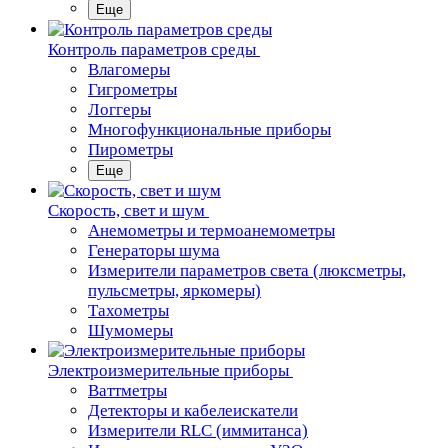
Еще
Контроль параметров среды
Влагомеры
Гигрометры
Логгеры
Многофункциональные приборы
Пирометры
Еще
Скорость, свет и шум
Анемометры и термоанемометры
Генераторы шума
Измерители параметров света (люксметры,
пульсметры, яркомеры)
Тахометры
Шумомеры
Электроизмерительные приборы
Ваттметры
Детекторы и кабелеискатели
Измерители RLC (иммитанса)