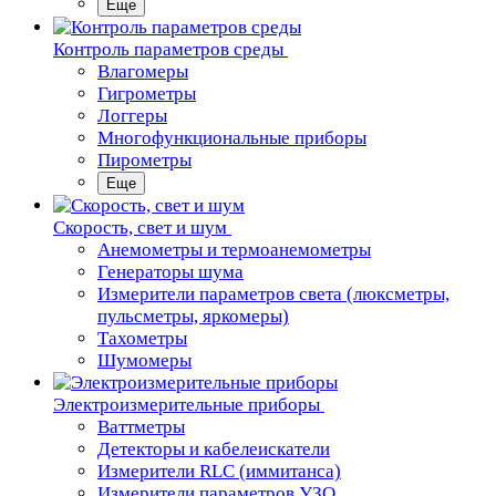
Еще
Контроль параметров среды
Влагомеры
Гигрометры
Логгеры
Многофункциональные приборы
Пирометры
Еще
Скорость, свет и шум
Анемометры и термоанемометры
Генераторы шума
Измерители параметров света (люксметры,
пульсметры, яркомеры)
Тахометры
Шумомеры
Электроизмерительные приборы
Ваттметры
Детекторы и кабелеискатели
Измерители RLC (иммитанса)
Измерители параметров УЗО