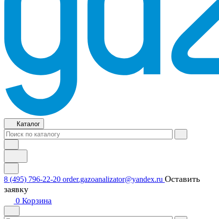
Каталог
Оставить
8 (495) 796-22-20
order.gazoanalizator@yandex.ru
заявку
0
Корзина