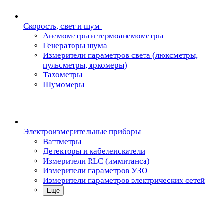
Скорость, свет и шум
Анемометры и термоанемометры
Генераторы шума
Измерители параметров света (люксметры,
пульсметры, яркомеры)
Тахометры
Шумомеры
Электроизмерительные приборы
Ваттметры
Детекторы и кабелеискатели
Измерители RLC (иммитанса)
Измерители параметров УЗО
Измерители параметров электрических сетей
Еще