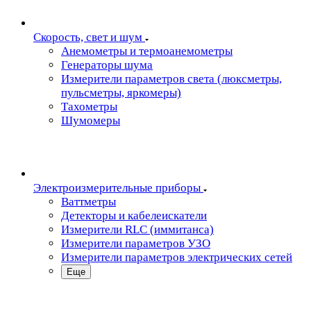
Скорость, свет и шум
Анемометры и термоанемометры
Генераторы шума
Измерители параметров света (люксметры,
пульсметры, яркомеры)
Тахометры
Шумомеры
Электроизмерительные приборы
Ваттметры
Детекторы и кабелеискатели
Измерители RLC (иммитанса)
Измерители параметров УЗО
Измерители параметров электрических сетей
Еще