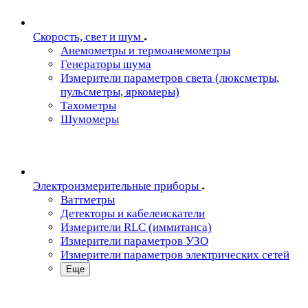
Скорость, свет и шум
Анемометры и термоанемометры
Генераторы шума
Измерители параметров света (люксметры,
пульсметры, яркомеры)
Тахометры
Шумомеры
Электроизмерительные приборы
Ваттметры
Детекторы и кабелеискатели
Измерители RLC (иммитанса)
Измерители параметров УЗО
Измерители параметров электрических сетей
Еще