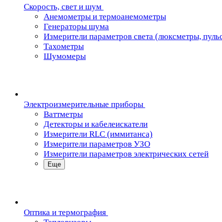
Скорость, свет и шум
Анемометры и термоанемометры
Генераторы шума
Измерители параметров света (люксметры, пуль
Тахометры
Шумомеры
Электроизмерительные приборы
Ваттметры
Детекторы и кабелеискатели
Измерители RLC (иммитанса)
Измерители параметров УЗО
Измерители параметров электрических сетей
Еще
Oптика и термография