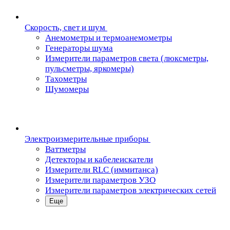
Скорость, свет и шум
Анемометры и термоанемометры
Генераторы шума
Измерители параметров света (люксметры,
пульсметры, яркомеры)
Тахометры
Шумомеры
Электроизмерительные приборы
Ваттметры
Детекторы и кабелеискатели
Измерители RLC (иммитанса)
Измерители параметров УЗО
Измерители параметров электрических сетей
Еще