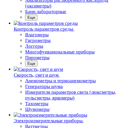
Анализаторы растворенного кислорода
(оксиметры)
Бани лабораторные
Еще
Контроль параметров среды
Влагомеры
Гигрометры
Логгеры
Многофункциональные приборы
Пирометры
Еще
Скорость, свет и шум
Анемометры и термоанемометры
Генераторы шума
Измерители параметров света (люксметры,
пульсметры, яркомеры)
Тахометры
Шумомеры
Электроизмерительные приборы
Ваттметры