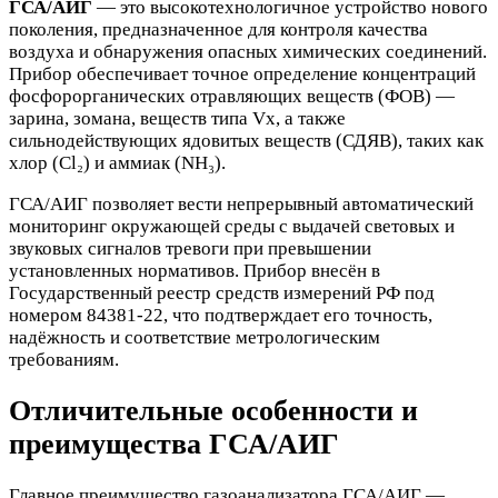
ГСА/АИГ
— это высокотехнологичное устройство нового
поколения, предназначенное для контроля качества
воздуха и обнаружения опасных химических соединений.
Прибор обеспечивает точное определение концентраций
фосфорорганических отравляющих веществ (ФОВ) —
зарина, зомана, веществ типа Vх, а также
сильнодействующих ядовитых веществ (СДЯВ), таких как
хлор (Cl₂) и аммиак (NH₃).
ГСА/АИГ позволяет вести непрерывный автоматический
мониторинг окружающей среды с выдачей световых и
звуковых сигналов тревоги при превышении
установленных нормативов. Прибор внесён в
Государственный реестр средств измерений РФ под
номером 84381-22, что подтверждает его точность,
надёжность и соответствие метрологическим
требованиям.
Отличительные особенности и
преимущества ГСА/АИГ
Главное преимущество газоанализатора ГСА/АИГ —