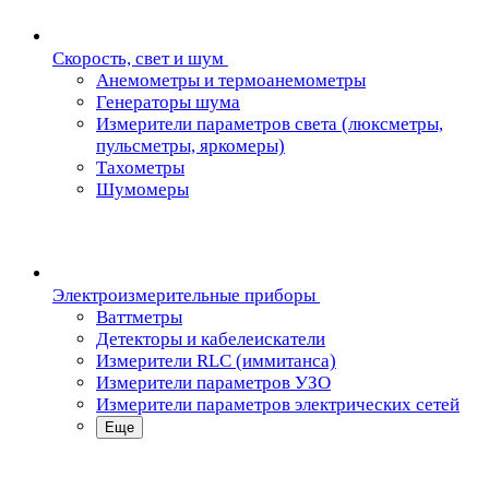
Скорость, свет и шум
Анемометры и термоанемометры
Генераторы шума
Измерители параметров света (люксметры,
пульсметры, яркомеры)
Тахометры
Шумомеры
Электроизмерительные приборы
Ваттметры
Детекторы и кабелеискатели
Измерители RLC (иммитанса)
Измерители параметров УЗО
Измерители параметров электрических сетей
Еще