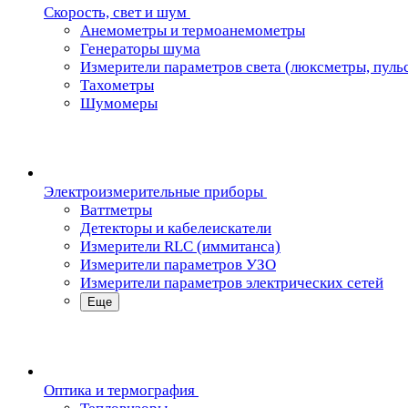
Скорость, свет и шум
Анемометры и термоанемометры
Генераторы шума
Измерители параметров света (люксметры, пуль
Тахометры
Шумомеры
Электроизмерительные приборы
Ваттметры
Детекторы и кабелеискатели
Измерители RLC (иммитанса)
Измерители параметров УЗО
Измерители параметров электрических сетей
Еще
Oптика и термография