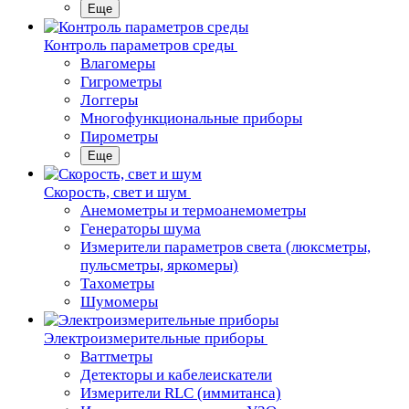
Еще
Контроль параметров среды
Влагомеры
Гигрометры
Логгеры
Многофункциональные приборы
Пирометры
Еще
Скорость, свет и шум
Анемометры и термоанемометры
Генераторы шума
Измерители параметров света (люксметры,
пульсметры, яркомеры)
Тахометры
Шумомеры
Электроизмерительные приборы
Ваттметры
Детекторы и кабелеискатели
Измерители RLC (иммитанса)