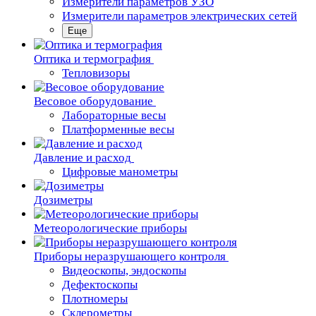
Измерители параметров УЗО
Измерители параметров электрических сетей
Еще
Oптика и термография
Тепловизоры
Весовое оборудование
Лабораторные весы
Платформенные весы
Давление и расход
Цифровые манометры
Дозиметры
Метеорологические приборы
Приборы неразрушающего контроля
Видеоскопы, эндоскопы
Дефектоскопы
Плотномеры
Склерометры