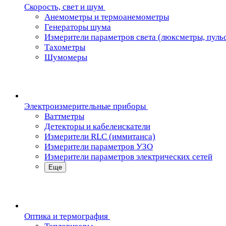
Скорость, свет и шум
Анемометры и термоанемометры
Генераторы шума
Измерители параметров света (люксметры, пуль
Тахометры
Шумомеры
Электроизмерительные приборы
Ваттметры
Детекторы и кабелеискатели
Измерители RLC (иммитанса)
Измерители параметров УЗО
Измерители параметров электрических сетей
Еще
Oптика и термография