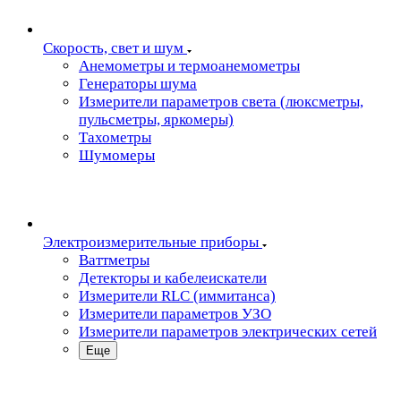
Скорость, свет и шум
Анемометры и термоанемометры
Генераторы шума
Измерители параметров света (люксметры,
пульсметры, яркомеры)
Тахометры
Шумомеры
Электроизмерительные приборы
Ваттметры
Детекторы и кабелеискатели
Измерители RLC (иммитанса)
Измерители параметров УЗО
Измерители параметров электрических сетей
Еще