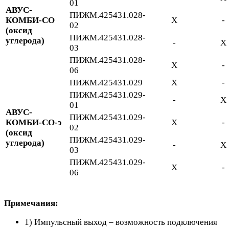
01
АВУС-
ПИЖМ.425431.028-
КОМБИ-СО
Х
-
02
(оксид
ПИЖМ.425431.028-
углерода)
-
Х
03
ПИЖМ.425431.028-
Х
-
06
ПИЖМ.425431.029
Х
-
ПИЖМ.425431.029-
-
Х
01
АВУС-
ПИЖМ.425431.029-
КОМБИ-СО-э
Х
-
02
(оксид
ПИЖМ.425431.029-
углерода)
-
Х
03
ПИЖМ.425431.029-
Х
-
06
Примечания:
1) Импульсный выход – возможность подключения