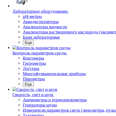
Лабораторное оборудование
pH-метры
Аквадистилляторы
Анализаторы жидкости
Анализаторы растворенного кислорода (оксиме
Бани лабораторные
Еще
Контроль параметров среды
Влагомеры
Гигрометры
Логгеры
Многофункциональные приборы
Пирометры
Еще
Скорость, свет и шум
Анемометры и термоанемометры
Генераторы шума
Измерители параметров света (люксметры, пуль
Тахометры