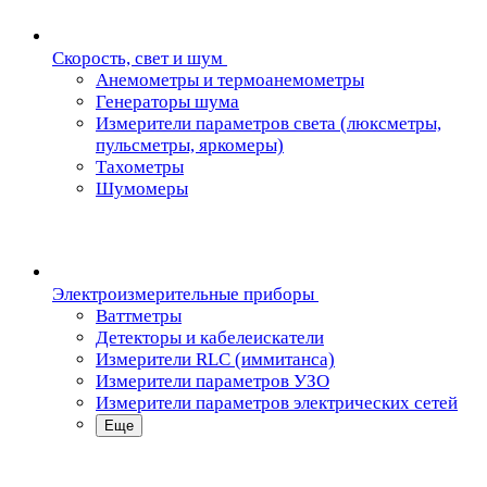
Скорость, свет и шум
Анемометры и термоанемометры
Генераторы шума
Измерители параметров света (люксметры,
пульсметры, яркомеры)
Тахометры
Шумомеры
Электроизмерительные приборы
Ваттметры
Детекторы и кабелеискатели
Измерители RLC (иммитанса)
Измерители параметров УЗО
Измерители параметров электрических сетей
Еще