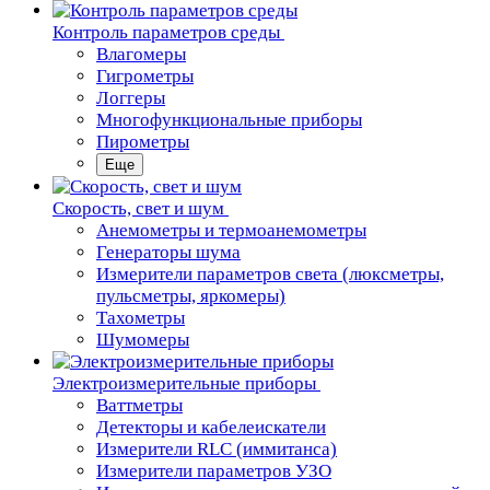
Контроль параметров среды
Влагомеры
Гигрометры
Логгеры
Многофункциональные приборы
Пирометры
Еще
Скорость, свет и шум
Анемометры и термоанемометры
Генераторы шума
Измерители параметров света (люксметры,
пульсметры, яркомеры)
Тахометры
Шумомеры
Электроизмерительные приборы
Ваттметры
Детекторы и кабелеискатели
Измерители RLC (иммитанса)
Измерители параметров УЗО