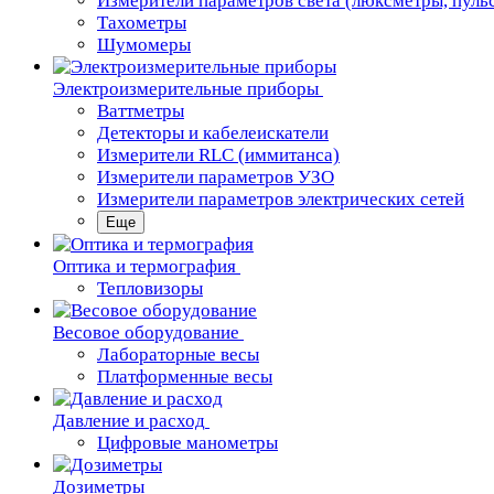
Измерители параметров света (люксметры, пуль
Тахометры
Шумомеры
Электроизмерительные приборы
Ваттметры
Детекторы и кабелеискатели
Измерители RLC (иммитанса)
Измерители параметров УЗО
Измерители параметров электрических сетей
Еще
Oптика и термография
Тепловизоры
Весовое оборудование
Лабораторные весы
Платформенные весы
Давление и расход
Цифровые манометры
Дозиметры