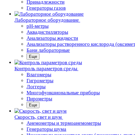
Принадлежности
Генераторы газов
Лабораторное оборудование
pH-метры
Аквадистилляторы
Анализаторы жидкости
Анализаторы растворенного кислорода (оксиме
Бани лабораторные
Еще
Контроль параметров среды
Влагомеры
Гигрометры
Логгеры
Многофункциональные приборы
Пирометры
Еще
Скорость, свет и шум
Анемометры и термоанемометры
Генераторы шума