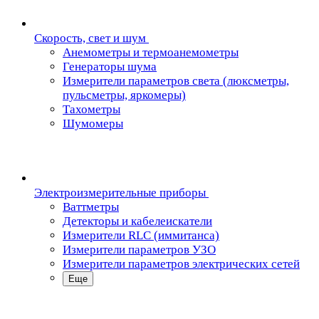
Скорость, свет и шум
Анемометры и термоанемометры
Генераторы шума
Измерители параметров света (люксметры,
пульсметры, яркомеры)
Тахометры
Шумомеры
Электроизмерительные приборы
Ваттметры
Детекторы и кабелеискатели
Измерители RLC (иммитанса)
Измерители параметров УЗО
Измерители параметров электрических сетей
Еще