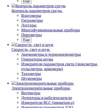
Еще
Контроль параметров среды
Влагомеры
Гигрометры
Логгеры
Многофункциональные приборы
Пирометры
Еще
Скорость, свет и шум
Анемометры и термоанемометры
Генераторы шума
Измерители параметров света (люксметры,
пульсметры, яркомеры)
Тахометры
Шумомеры
Электроизмерительные приборы
Ваттметры
Детекторы и кабелеискатели
Измерители RLC (иммитанса)
Измерители параметров УЗО