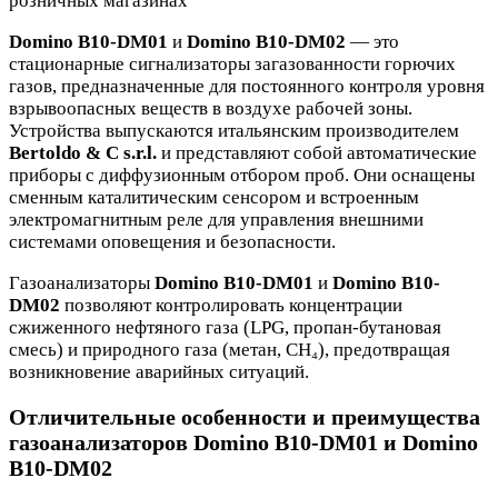
розничных магазинах
Domino B10-DM01
и
Domino B10-DM02
— это
стационарные сигнализаторы загазованности горючих
газов, предназначенные для постоянного контроля уровня
взрывоопасных веществ в воздухе рабочей зоны.
Устройства выпускаются итальянским производителем
Bertoldo & C s.r.l.
и представляют собой автоматические
приборы с диффузионным отбором проб. Они оснащены
сменным каталитическим сенсором и встроенным
электромагнитным реле для управления внешними
системами оповещения и безопасности.
Газоанализаторы
Domino B10-DM01
и
Domino B10-
DM02
позволяют контролировать концентрации
сжиженного нефтяного газа (LPG, пропан-бутановая
смесь) и природного газа (метан, CH₄), предотвращая
возникновение аварийных ситуаций.
Отличительные особенности и преимущества
газоанализаторов Domino B10-DM01 и Domino
B10-DM02