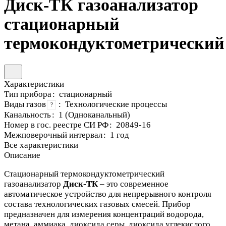
Диск-ТК газоанализатор
стационарный
термокондуктометрический
Характеристики
Тип прибора
:
стационарный
Виды газов
:
Технологические процессы
?
Канальность
:
1 (Одноканальный)
Номер в гос. реестре СИ РФ
:
20849-16
Межповерочный интервал
:
1 год
Все характеристики
Описание
Стационарный термокондуктометрический
газоанализатор
Диск-ТК
– это современное
автоматическое устройство для непрерывного контроля
состава технологических газовых смесей. Прибор
предназначен для измерения концентраций водорода,
метана, аммиака, диоксида серы, диоксида углекислого