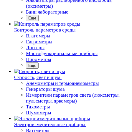
Анализаторы растворенного кислорода
(оксиметры)
Бани лабораторные
Еще
Контроль параметров среды
Влагомеры
Гигрометры
Логгеры
Многофункциональные приборы
Пирометры
Еще
Скорость, свет и шум
Анемометры и термоанемометры
Генераторы шума
Измерители параметров света (люксметры,
пульсметры, яркомеры)
Тахометры
Шумомеры
Электроизмерительные приборы
Ваттметры