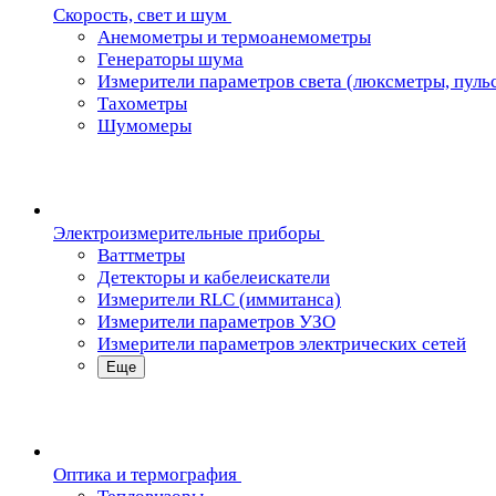
Скорость, свет и шум
Анемометры и термоанемометры
Генераторы шума
Измерители параметров света (люксметры, пуль
Тахометры
Шумомеры
Электроизмерительные приборы
Ваттметры
Детекторы и кабелеискатели
Измерители RLC (иммитанса)
Измерители параметров УЗО
Измерители параметров электрических сетей
Еще
Oптика и термография