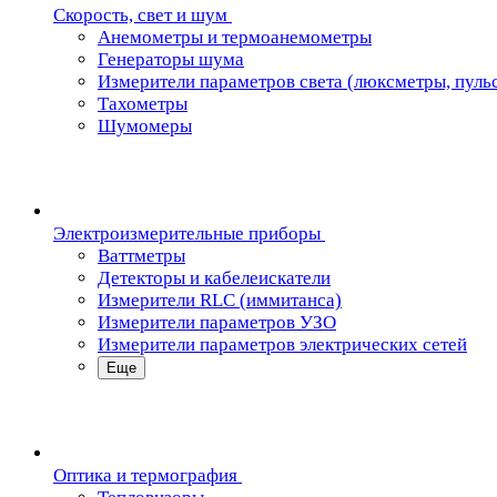
Скорость, свет и шум
Анемометры и термоанемометры
Генераторы шума
Измерители параметров света (люксметры, пуль
Тахометры
Шумомеры
Электроизмерительные приборы
Ваттметры
Детекторы и кабелеискатели
Измерители RLC (иммитанса)
Измерители параметров УЗО
Измерители параметров электрических сетей
Еще
Oптика и термография