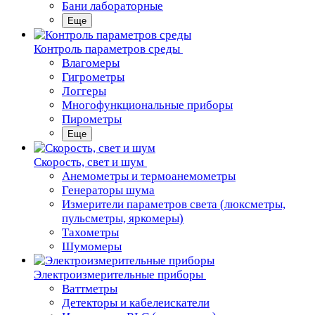
Бани лабораторные
Еще
Контроль параметров среды
Влагомеры
Гигрометры
Логгеры
Многофункциональные приборы
Пирометры
Еще
Скорость, свет и шум
Анемометры и термоанемометры
Генераторы шума
Измерители параметров света (люксметры,
пульсметры, яркомеры)
Тахометры
Шумомеры
Электроизмерительные приборы
Ваттметры
Детекторы и кабелеискатели