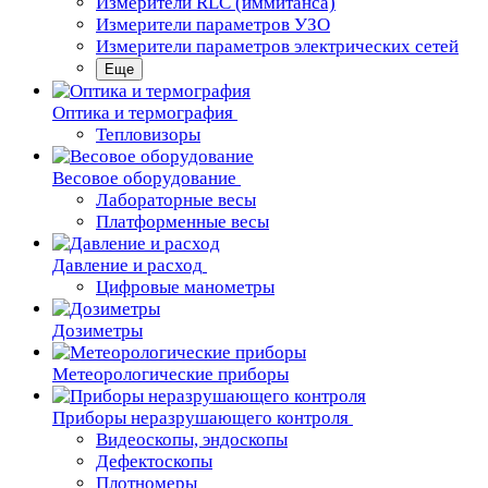
Измерители RLC (иммитанса)
Измерители параметров УЗО
Измерители параметров электрических сетей
Еще
Oптика и термография
Тепловизоры
Весовое оборудование
Лабораторные весы
Платформенные весы
Давление и расход
Цифровые манометры
Дозиметры
Метеорологические приборы
Приборы неразрушающего контроля
Видеоскопы, эндоскопы
Дефектоскопы
Плотномеры