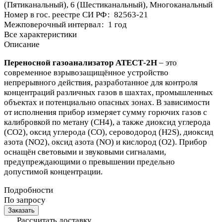
(Пятиканальный), 6 (Шестиканальный), Многоканальный
Номер в гос. реестре СИ РФ
:
82563-21
Межповерочный интервал
:
1 год
Все характеристики
Описание
Переносной газоанализатор АТЕСТ-2Н
– это
современное взрывозащищённое устройство
непрерывного действия, разработанное для контроля
концентраций различных газов в шахтах, промышленных
объектах и потенциально опасных зонах. В зависимости
от исполнения прибор измеряет сумму горючих газов с
калибровкой по метану (CH4), а также диоксид углерода
(CO2), оксид углерода (CO), сероводород (H2S), диоксид
азота (NO2), оксид азота (NO) и кислород (O2). Прибор
оснащён световыми и звуковыми сигналами,
предупреждающими о превышении предельно
допустимой концентрации.
Подробности
По запросу
Заказать
Рассчитать доставку