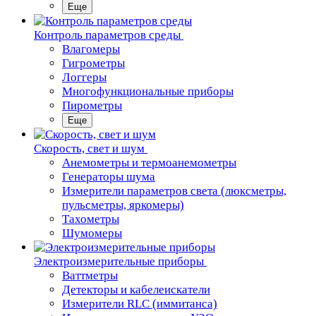
Еще
Контроль параметров среды
Влагомеры
Гигрометры
Логгеры
Многофункциональные приборы
Пирометры
Еще
Скорость, свет и шум
Анемометры и термоанемометры
Генераторы шума
Измерители параметров света (люксметры,
пульсметры, яркомеры)
Тахометры
Шумомеры
Электроизмерительные приборы
Ваттметры
Детекторы и кабелеискатели
Измерители RLC (иммитанса)