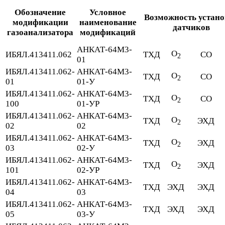
Обозначение
Условное
Возможность устан
модификации
наименование
датчиков
газоанализатора
модификаций
АНКАТ-64М3-
O
ИБЯЛ.413411.062
ТХД
CO
2
01
ИБЯЛ.413411.062-
АНКАТ-64М3-
O
ТХД
CO
2
01
01-У
ИБЯЛ.413411.062-
АНКАТ-64М3-
O
ТХД
CO
2
100
01-УР
ИБЯЛ.413411.062-
АНКАТ-64М3-
O
ТХД
ЭХД
2
02
02
ИБЯЛ.413411.062-
АНКАТ-64М3-
O
ТХД
ЭХД
2
03
02-У
ИБЯЛ.413411.062-
АНКАТ-64М3-
O
ТХД
ЭХД
2
101
02-УР
ИБЯЛ.413411.062-
АНКАТ-64М3-
ТХД
ЭХД
ЭХД
04
03
ИБЯЛ.413411.062-
АНКАТ-64М3-
ТХД
ЭХД
ЭХД
05
03-У