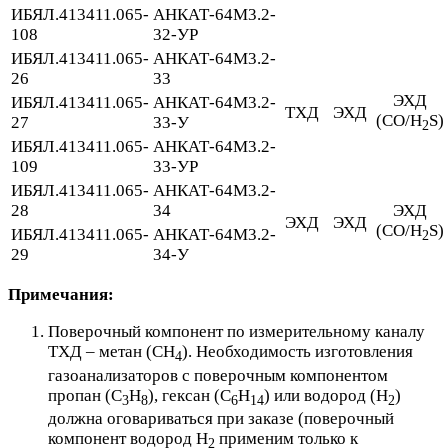
ИБЯЛ.413411.065-
АНКАТ-64М3.2-
108
32-УР
ИБЯЛ.413411.065-
АНКАТ-64М3.2-
26
33
ЭХД
ИБЯЛ.413411.065-
АНКАТ-64М3.2-
ТХД
ЭХД
(CO/H
S)
27
33-У
2
ИБЯЛ.413411.065-
АНКАТ-64М3.2-
109
33-УР
ИБЯЛ.413411.065-
АНКАТ-64М3.2-
28
34
ЭХД
ЭХД
ЭХД
(CO/H
S)
ИБЯЛ.413411.065-
АНКАТ-64М3.2-
2
29
34-У
Примечания:
Поверочный компонент по измерительному каналу
ТХД – метан (СН
). Необходимость изготовления
4
газоанализаторов с поверочным компонентом
пропан (С
Н
), гексан (С
Н
) или водород (Н
)
3
8
6
14
2
должна оговариваться при заказе (поверочный
компонент водород Н
применим только к
2