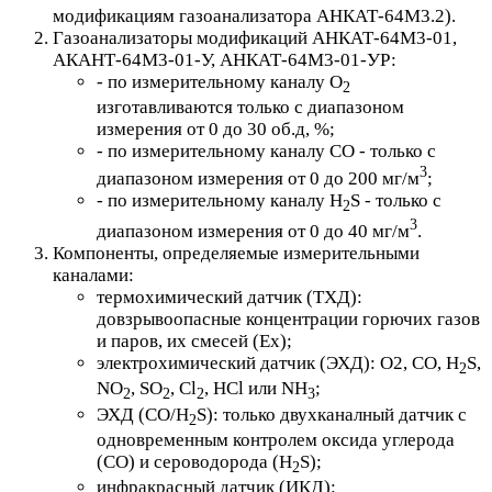
модификациям газоанализатора АНКАТ-64М3.2).
Газоанализаторы модификаций АНКАТ-64М3-01,
АКАНТ-64М3-01-У, АНКАТ-64М3-01-УР:
- по измерительному каналу О
2
изготавливаются только с диапазоном
измерения от 0 до 30 об.д, %;
- по измерительному каналу СО - только с
3
диапазоном измерения от 0 до 200 мг/м
;
- по измерительному каналу H
S - только с
2
3
диапазоном измерения от 0 до 40 мг/м
.
Компоненты, определяемые измерительными
каналами:
термохимический датчик (ТХД):
довзрывоопасные концентрации горючих газов
и паров, их смесей (Ех);
электрохимический датчик (ЭХД): O2, CO, H
S,
2
NO
, SO
, Cl
, HCl или NH
;
2
2
2
3
ЭХД (CO/H
S): только двухканалный датчик с
2
одновременным контролем оксида углерода
(СО) и сероводорода (H
S);
2
инфракрасный датчик (ИКД):