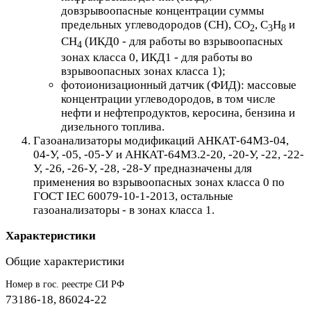
довзрывоопасные концентрации суммы
предельных углеводородов (СН), CO
, C
H
и
2
3
8
CH
(ИКД0 - для работы во взрывоопасных
4
зонах класса 0, ИКД1 - для работы во
взрывоопасных зонах класса 1);
фотоионизационный датчик (ФИД): массовые
концентрации углеводородов, в том числе
нефти и нефтепродуктов, керосина, бензина и
дизельного топлива.
Газоанализаторы модификаций АНКАТ-64М3-04,
04-У, -05, -05-У и АНКАТ-64М3.2-20, -20-У, -22, -22-
У, -26, -26-У, -28, -28-У предназначены для
применения во взрывоопасных зонах класса 0 по
ГОСТ IEC 60079-10-1-2013, остальные
газоанализаторы - в зонах класса 1.
Характеристики
Общие характеристики
Номер в гос. реестре СИ РФ
73186-18, 86024-22