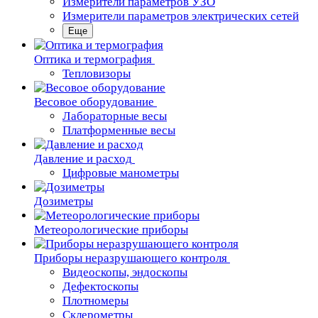
Измерители параметров УЗО
Измерители параметров электрических сетей
Еще
Oптика и термография
Тепловизоры
Весовое оборудование
Лабораторные весы
Платформенные весы
Давление и расход
Цифровые манометры
Дозиметры
Метеорологические приборы
Приборы неразрушающего контроля
Видеоскопы, эндоскопы
Дефектоскопы
Плотномеры
Склерометры