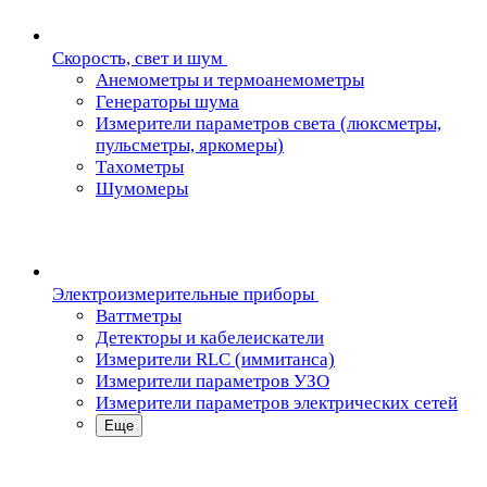
Скорость, свет и шум
Анемометры и термоанемометры
Генераторы шума
Измерители параметров света (люксметры,
пульсметры, яркомеры)
Тахометры
Шумомеры
Электроизмерительные приборы
Ваттметры
Детекторы и кабелеискатели
Измерители RLC (иммитанса)
Измерители параметров УЗО
Измерители параметров электрических сетей
Еще