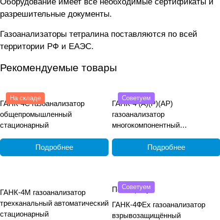
Оборудование имеет все необходимые сертификаты и
разрешительные документы.
Газоанализаторы тетралина поставляются по всей
территории РФ и ЕАЭС.
Рекомендуемые товары
На складе
Советуем
ГАНК-4С газоанализатор
ГАНК-4 (А)(Р)(АР)
общепромышленный
газоанализатор
стационарный
многокомпонентный
общепромышленный
переносной
Подробнее
Подробнее
Советуем
По запросу
ГАНК-4М газоанализатор
трехканальный автоматический
ГАНК-4ФEx газоанализатор
стационарный
взрывозащищённый