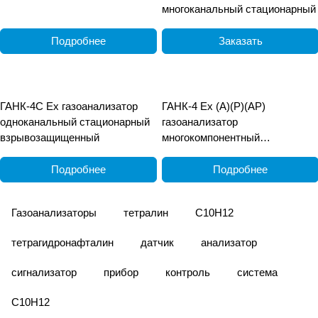
многоканальный стационарный
Подробнее
Заказать
ГАНК-4С Ех газоанализатор
ГАНК-4 Ех (А)(Р)(АР)
одноканальный стационарный
газоанализатор
взрывозащищенный
многокомпонентный
взрывозащищённый
переносной
Подробнее
Подробнее
Газоанализаторы
тетралин
C10H12
тетрагидронафталин
датчик
анализатор
сигнализатор
прибор
контроль
система
С10Н12