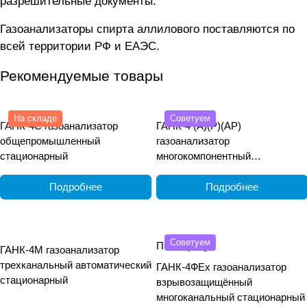
разрешительные документы.
Газоанализаторы спирта аллилового поставляются по
всей территории РФ и ЕАЭС.
Рекомендуемые товары
На складе
Советуем
ГАНК-4С газоанализатор
ГАНК-4 (А)(Р)(АР)
общепромышленный
газоанализатор
стационарный
многокомпонентный
общепромышленный
переносной
Подробнее
Подробнее
Советуем
По запросу
ГАНК-4М газоанализатор
трехканальный автоматический
ГАНК-4ФEx газоанализатор
стационарный
взрывозащищённый
многоканальный стационарный