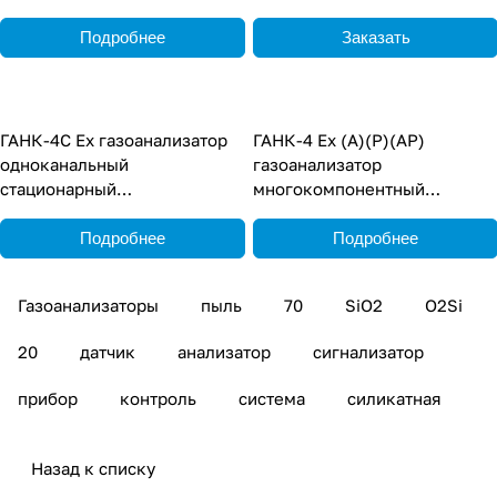
стационарный
Подробнее
Заказать
ГАНК-4С Ех газоанализатор
ГАНК-4 Ех (А)(Р)(АР)
одноканальный
газоанализатор
стационарный
многокомпонентный
взрывозащищенный
взрывозащищённый
переносной
Подробнее
Подробнее
Газоанализаторы
пыль
70
SiO2
O2Si
20
датчик
анализатор
сигнализатор
прибор
контроль
система
силикатная
Назад к списку