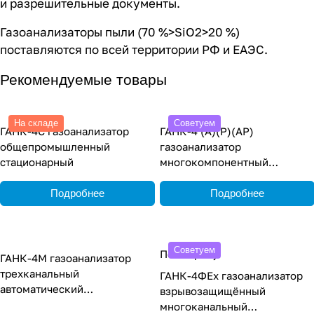
и разрешительные документы.
Газоанализаторы пыли (70 %>SiO2>20 %)
поставляются по всей территории РФ и ЕАЭС.
Рекомендуемые товары
На складе
Советуем
ГАНК-4С газоанализатор
ГАНК-4 (А)(Р)(АР)
общепромышленный
газоанализатор
стационарный
многокомпонентный
общепромышленный
переносной
Подробнее
Подробнее
Советуем
По запросу
ГАНК-4М газоанализатор
трехканальный
ГАНК-4ФEx газоанализатор
автоматический
взрывозащищённый
стационарный
многоканальный