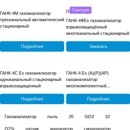
Советуем
По запросу
ГАНК-4М газоанализатор
трехканальный автоматический
ГАНК-4ФEx газоанализатор
стационарный
взрывозащищённый
многоканальный стационарный
Подробнее
Заказать
ГАНК-4С Ех газоанализатор
ГАНК-4 Ех (А)(Р)(АР)
одноканальный стационарный
газоанализатор
взрывозащищенный
многокомпонентный
взрывозащищённый
переносной
Подробнее
Подробнее
Газоанализатор
пыль
20
SiO2
10
O2Si
датчик
анализатор
сигнализатор