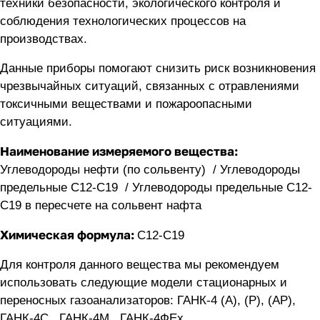
техники безопасности, экологического контроля и
соблюдения технологических процессов на
производствах.
Данные приборы помогают снизить риск возникновения
чрезвычайных ситуаций, связанных с отравлениями
токсичными веществами и пожароопасными
ситуациями.
Наименование измеряемого вещества:
Углеводороды нефти (по сольвенту) / Углеводороды
предельные С12-С19 / Углеводороды предельные С12-
С19 в пересчете на сольвент нафта
Химическая формула:
С12-С19
Для контроля данного вещества мы рекомендуем
использовать следующие модели стационарных и
переносных газоанализаторов:
ГАНК-4 (А), (Р), (АР)
,
ГАНК-4C
,
ГАНК-4М
,
ГАНК-4ФEx