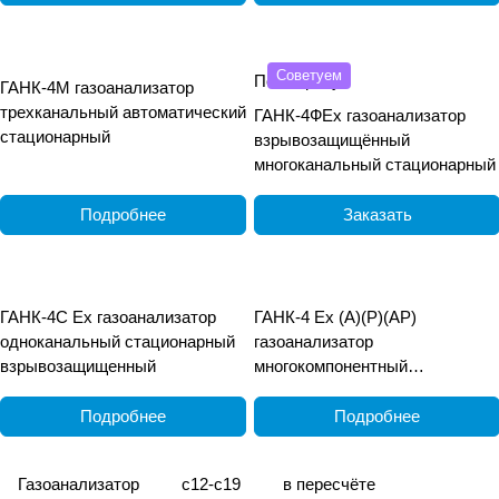
Советуем
По запросу
ГАНК-4М газоанализатор
трехканальный автоматический
ГАНК-4ФEx газоанализатор
стационарный
взрывозащищённый
многоканальный стационарный
Подробнее
Заказать
ГАНК-4С Ех газоанализатор
ГАНК-4 Ех (А)(Р)(АР)
одноканальный стационарный
газоанализатор
взрывозащищенный
многокомпонентный
взрывозащищённый
переносной
Подробнее
Подробнее
Газоанализатор
c12-c19
в пересчёте