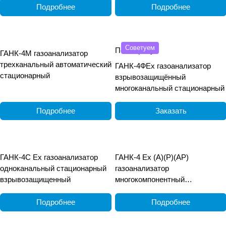
переносной
Подробнее
Подробнее
Советуем
По запросу
ГАНК-4М газоанализатор
трехканальный автоматический
ГАНК-4ФEx газоанализатор
стационарный
взрывозащищённый
многоканальный стационарный
Подробнее
Заказать
ГАНК-4С Ех газоанализатор
ГАНК-4 Ех (А)(Р)(АР)
одноканальный стационарный
газоанализатор
взрывозащищенный
многокомпонентный
взрывозащищённый
переносной
Подробнее
Подробнее